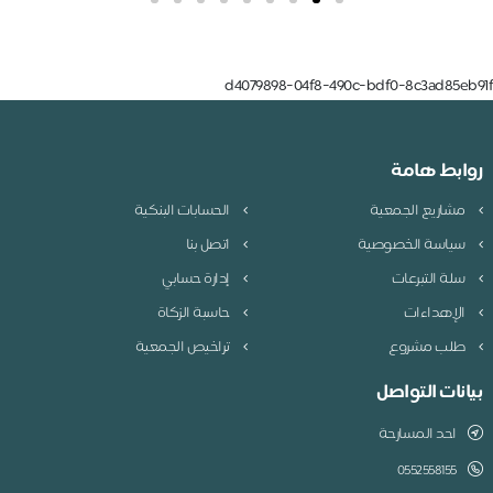
d4079898-04f8-490c-bdf0-8c3ad85e
بط هامة
شاريع الجمعية
الحسابات البنكية
ياسة الخصوصية
اتصل بنا
لة التبرعات
إدارة حسابي
لإهداءات
حاسبة الزكاة
لب مشروع
تراخيص الجمعية
نات التواصل
احد المسارحة
0552558155