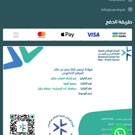
0552558155
info@yusr.org.sa
طريقة الدفع