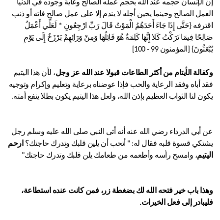
إن الإنسان حجمه عند الله بحجم عمله الصالح وغاية وجوده في الدنيا
العمل الصالح وحينما يحين أجله لا يندم إلا على عمل صالح فاته أو ذنب
اقترفه {حَتَّى إِذَا جَاءَ أَحَدَهُمُ الْمَوْتُ قَالَ رَبِّ ارْجِعُونِ * لَعَلِّي أَعْمَلُ
صَالِحًا فِيمَا تَرَكْتُ كَلا إِنَّهَا كَلِمَةٌ هُوَ قَائِلُهَا وَمِنْ وَرَائِهِمْ بَرْزَخٌ إِلَى يَوْمِ
يُبْعَثُونَ} [المؤمنون 99 - 100]
وكفالة الأيتام من أكثر الطاعات قبولا عند الله عز وجل
، لأن هذا اليتيم
فقد أباه وفقد الرعاية والحب فإذا عوضناه برعاية وتعليم وإكرام وتوجيه
يكون لنا الثواب العظيم بإذن الله، ولعل هذا اليتيم يكون بطلا ينفع أمته.
عن أبي الدرداء رضي الله عنه أنه أتى النبي صلى الله عليه وسلم رجل
يشتكي قسوة قلبه فقال له: " أتحب أن يلين قلبك وتدرك حاجتك؟
ارحم
اليتيم
، وامسح رأسه وأطعمه من طعامك يلن قلبك وتدرك حاجتك"
وهذا باب خير فتحه الله لك بضغطة زر، فمن كانت عنده استطاعة،
فليبادر إلى فعل الخيرات.