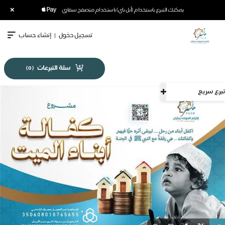
×
يمكنك التبرع باستخدام (أبل باي) باستخدام متصفح سفاري
تسجيل دخول
|
إنشاء حساب
سلة التبرعات
)
0
(
تبرع سريع