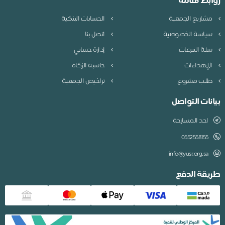
روابط هامة
مشاريع الجمعية
الحسابات البنكية
سياسة الخصوصية
اتصل بنا
سلة التبرعات
إدارة حسابي
الإهداءات
حاسبة الزكاة
طلب مشروع
تراخيص الجمعية
بيانات التواصل
احد المسارحة
0552558155
info@yusr.org.sa
طريقة الدفع