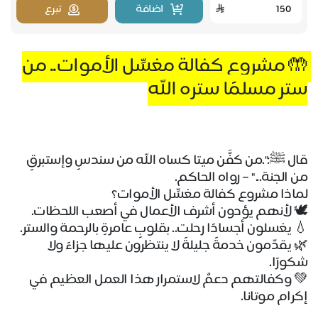
اضافة
تبرع
🤲
 مشروع كفالة مغسِّل الأموات.. من 
ستر مسلمًا ستره الله
قال ﷺ:".من كفَّن ميتا كساه الله من سندسٍ وإستبرقٍ 
من الجنة..." – رواه الحاكم.
لماذا مشروع كفالة مغسِّل الأموات؟
🕊
 لأنهم يؤدون أشرف الأعمال في أصعب اللحظات.
💧
 يغسلون أجسادًا رحلت.. بقلوبٍ عامرةٍ بالرحمة والستر.
🌿
 يقدّمون خدمةً جليلةً لا ينتظرون عليها جزاءً ولا 
شكورًا.
💚
 وكفالتهم دعمٌ لاستمرار هذا العمل العظيم في 