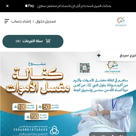
×
يمكنك التبرع باستخدام (أبل باي) باستخدام متصفح سفاري
تسجيل دخول
|
إنشاء حساب
سلة التبرعات
)
0
(
تبرع سريع