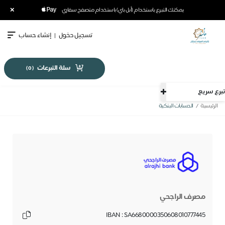
×
يمكنك التبرع باستخدام (أبل باي) باستخدام متصفح سفاري
تسجيل دخول
|
إنشاء حساب
سلة التبرعات
)
0
(
تبرع سريع
الرئيسية
الحسابات البنكية
مصرف الراجحي
IBAN : SA6680000350608010777445